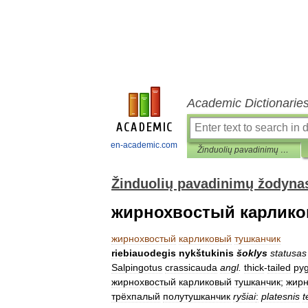
Academic Dictionarie
en-academic.com
Žinduolių pavadinimų žodynas
Žinduolių pavadinimų žodyna
жирнохвостый карлико
жирнохвостый
карликовый
тушканчик
riebiauodegis
nykštukinis
šoklys
statusas
Salpingotus
crassicauda
angl
.
thick
-
tailed
py
жирнохвостый
карликовый
тушканчик
;
жирн
трёхпалый
полутушканчик
ryšiai
:
platesnis
t