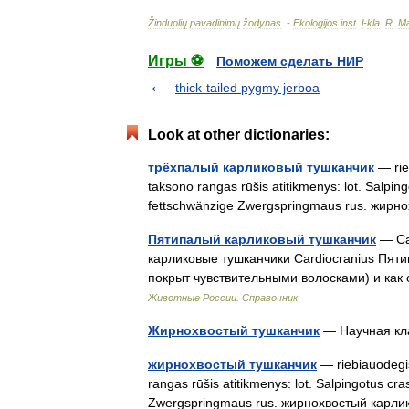
Žinduolių
pavadinimų
žodynas
. -
Ekologijos
inst
.
l
-
kla
.
R
.
Ma
Игры ⚽
Поможем сделать НИР
thick-tailed pygmy jerboa
Look at other dictionaries:
трёхпалый карликовый тушканчик
— rieb
taksono rangas rūšis atitikmenys: lot. Salpin
fettschwänzige Zwergspringmaus rus. жи
Пятипалый карликовый тушканчик
— Car
карликовые тушканчики Cardiocranius Пяти
покрыт чувствительными волосками) и как
Животные России. Справочник
Жирнохвостый тушканчик
— Научная кл
жирнохвостый тушканчик
— riebiauodegis 
rangas rūšis atitikmenys: lot. Salpingotus cr
Zwergspringmaus rus. жирнохвостый кар