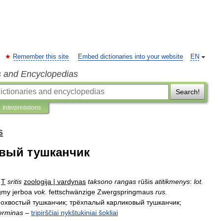
Remember this site
Embed dictionaries into your website
EN
s and Encyclopedias
Search!
Interpretations
s
вый тушканчик
T
sritis
zoologija
|
vardynas
taksono
rangas
rūšis
atitikmenys
:
lot
.
gmy
jerboa
vok
.
fettschwänzige
Zwergspringmaus
rus
.
охвостый
тушканчик
;
трёхпалый
карликовый
тушканчик
;
erminas
–
tripirščiai
nykštukiniai
šokliai