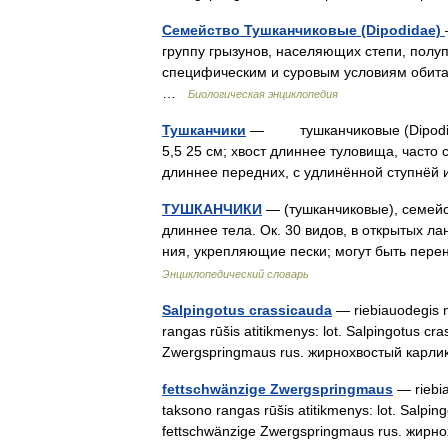
Семейство Тушканчиковые (Dipodidae)
группу грызунов, населяющих степи, полу
специфическим и суровым условиям обита
…
Биологическая энциклопедия
Тушканчики
— тушканчиковые (Dipodidae
5,5 25 см; хвост длиннее туловища, часто 
длиннее передних, с удлинённой ступн
ТУШКАНЧИКИ
— (тушканчиковые), семейст
длиннее тела. Ок. 30 видов, в открытых 
ния, укрепляющие пески; могут быть пе
Энциклопедический словарь
Salpingotus crassicauda
— riebiauodegis ny
rangas rūšis atitikmenys: lot. Salpingotus cr
Zwergspringmaus rus. жирнохвостый кар
fettschwänzige Zwergspringmaus
— riebia
taksono rangas rūšis atitikmenys: lot. Salpin
fettschwänzige Zwergspringmaus rus. жи