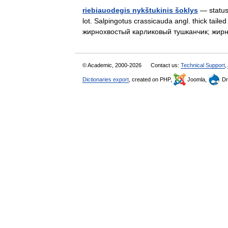
riebiauodegis nykštukinis šoklys
— statusa
lot. Salpingotus crassicauda angl. thick tai
жирнохвостый карликовый тушканчик; жи
© Academic, 2000-2026
Contact us:
Technical Support
,
Dictionaries export
, created on PHP,
Joomla,
Dr