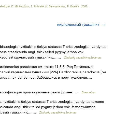
žeikytė
,
E
.
Mickevičius
,
J
.
Prūsaitė
,
K
.
Baranauskas
,
R
.
Baleišis
.
2002
.
жирнохвостый тушканчик
iauodegis nykštukinis šoklys statusas T sritis zoologija | vardynas
gotus crassicauda angl. thick tailed pygmy jerboa vok.
рнохвостый карликовый тушканчик;… …
Žinduolių pavadinimų žodynas
diocranius paradoxus см. также 11.5.5. Род Пятипалые
палый карликовый тушканчик [226] Cardiocranius paradoxus (он
 опора при рытье нор. Забравшись в нору, тушканчик …
ассификация промежуточные ранги Домен: …
Википедия
nykštukinis šoklys statusas T sritis zoologija | vardynas taksono
assicauda angl. thick tailed pygmy jerboa vok. fettschwänzige
ликовый тушканчик;… …
Žinduolių pavadinimų žodynas