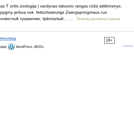
s T sritis zoologija | vardynas taksono rangas rūšis atitikmenys:
led pygmy jerboa vok. fettschwänzige Zwergspringmaus rus.
рнохвостый тушканчик; трёхпалый… …
Žinduolių pavadinimų žodynas
Advertising
18+
upal,
WordPress, MODx.