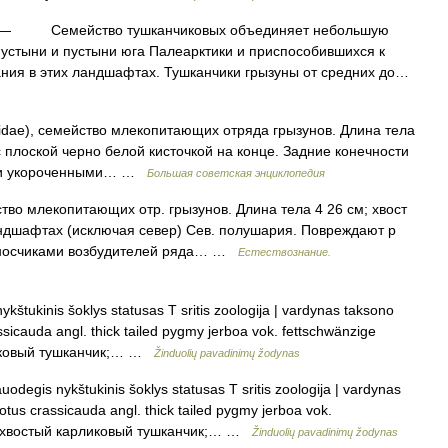
— Семейство тушканчиковых объединяет небольшую
пустыни и пустыни юга Палеарктики и приспособившихся к
ния в этих ландшафтах. Тушканчики грызуны от средних до…
), семейство млекопитающих отряда грызунов. Длина тела
с плоской черно белой кисточкой на конце. Задние конечности
ёй и укороченными… …
Большая советская энциклопедия
во млекопитающих отр. грызунов. Длина тела 4 26 см; хвост
ландшафтах (исключая север) Сев. полушария. Повреждают р
реносчиками возбудителей ряда… …
Естествознание.
kštukinis šoklys statusas T sritis zoologija | vardynas taksono
assicauda angl. thick tailed pygmy jerboa vok. fettschwänzige
ликовый тушканчик;… …
Žinduolių pavadinimų žodynas
uodegis nykštukinis šoklys statusas T sritis zoologija | vardynas
gotus crassicauda angl. thick tailed pygmy jerboa vok.
рнохвостый карликовый тушканчик;… …
Žinduolių pavadinimų žodynas